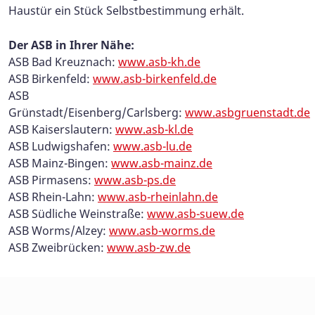
Haustür ein Stück Selbstbestimmung erhält.
Der ASB in Ihrer Nähe:
ASB Bad Kreuznach:
www.asb-kh.de
ASB Birkenfeld:
www.asb-birkenfeld.de
ASB
Grünstadt/Eisenberg/Carlsberg:
www.asbgruenstadt.de
ASB Kaiserslautern:
www.asb-kl.de
ASB Ludwigshafen:
www.asb-lu.de
ASB Mainz-Bingen:
www.asb-mainz.de
ASB Pirmasens:
www.asb-ps.de
ASB Rhein-Lahn:
www.asb-rheinlahn.de
ASB Südliche Weinstraße:
www.asb-suew.de
ASB Worms/Alzey:
www.asb-worms.de
ASB Zweibrücken:
www.asb-zw.de